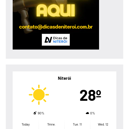
Niterói
28º
90%
0%
Today
Tmrw.
Tue. 11
Wed. 12