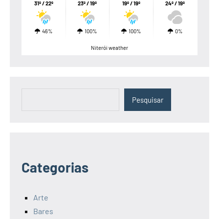
31º / 22º
23º / 19º
19º / 19º
24º / 19º
46%
100%
100%
0%
Niterói weather
Pesquisar
Pesquisar
Categorias
Arte
Bares