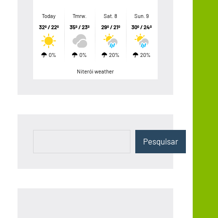
Today
Tmrw.
Sat. 8
Sun. 9
32º / 22º
35º / 23º
29º / 21º
30º / 24º
0%
0%
20%
20%
Niterói weather
Pesquisar
Pesquisar