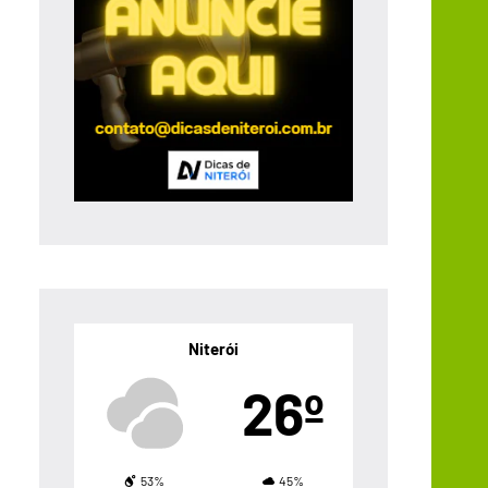
Niterói
26º
53%
45%