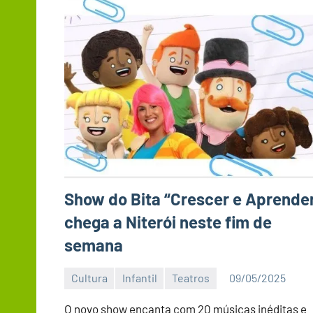
Show do Bita “Crescer e Aprende
chega a Niterói neste fim de
semana
Cultura
Infantil
Teatros
09/05/2025
Editor
DN
O novo show encanta com 20 músicas inéditas e