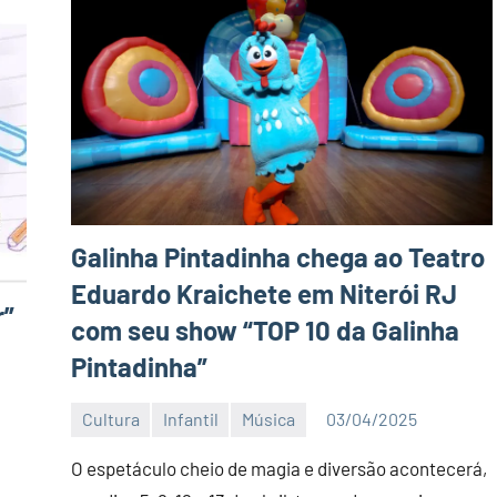
Galinha Pintadinha chega ao Teatro
Eduardo Kraichete em Niterói RJ
r”
com seu show “TOP 10 da Galinha
Pintadinha”
Cultura
Infantil
Música
03/04/2025
Editor
DN
O espetáculo cheio de magia e diversão acontecerá,