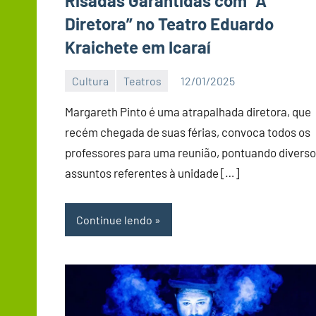
Risadas Garantidas com “A
Diretora” no Teatro Eduardo
Kraichete em Icaraí
Cultura
Teatros
12/01/2025
Editor
DN
Margareth Pinto é uma atrapalhada diretora, que
recém chegada de suas férias, convoca todos os
professores para uma reunião, pontuando divers
assuntos referentes à unidade […]
Continue lendo