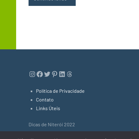
Instagram
Facebook
Twitter
Pinterest
LinkedIn
Threads
Política de Privacidade
Contato
Links Úteis
Dicas de Niterói 2022
Tema do WordPress: Occasio by ThemeZee.