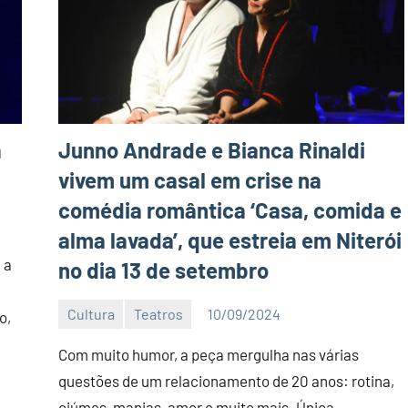
a
Junno Andrade e Bianca Rinaldi
vivem um casal em crise na
comédia romântica ‘Casa, comida e
alma lavada’, que estreia em Niterói
 a
no dia 13 de setembro
Cultura
Teatros
10/09/2024
o,
Editor
DN
Com muito humor, a peça mergulha nas várias
questões de um relacionamento de 20 anos: rotina,
ciúmes, manias, amor e muito mais. Única