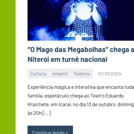
“O Mago das Megabolhas” chega 
Niterói em turnê nacional
Cultura
Infantil
Teatros
01/10/2024
Editor
DN
Experiência mágica e interativa que encanta toda
família, espetáculo chega ao Teatro Eduardo
Kraichete, em Icaraí, no dia 13 de outubro, doming
às 20h […]
Continue lendo