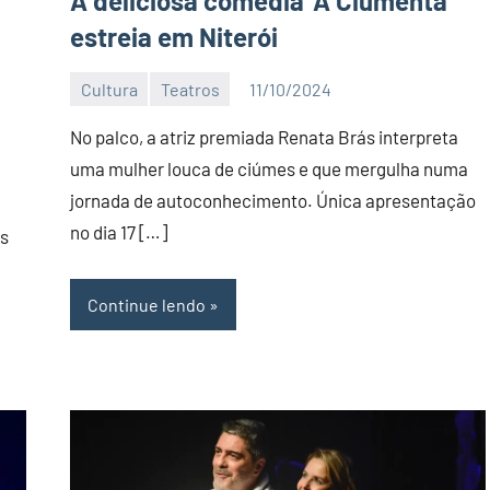
A deliciosa comédia ‘A Ciumenta’
estreia em Niterói
Cultura
Teatros
11/10/2024
Editor
DN
No palco, a atriz premiada Renata Brás interpreta
uma mulher louca de ciúmes e que mergulha numa
jornada de autoconhecimento. Única apresentação
no dia 17 […]
os
Continue lendo