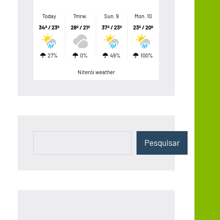
Today
Tmrw.
Sun. 9
Mon. 10
34º / 23º
28º / 21º
37º / 23º
23º / 20º
27%
0%
49%
100%
Niterói weather
Pesquisar
Pesquisar