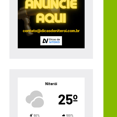
Niterói
25º
50%
100%