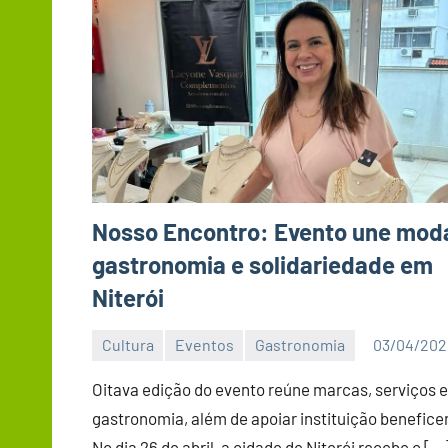
Nosso Encontro: Evento une mod
gastronomia e solidariedade em
Niterói
Cultura
Eventos
Gastronomia
03/04/202
Editor
DN
Oitava edição do evento reúne marcas, serviços e
gastronomia, além de apoiar instituição benefice
No dia 26 de abril, a cidade de Niterói recebe o […