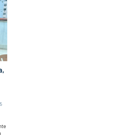
a,
5
nte
]