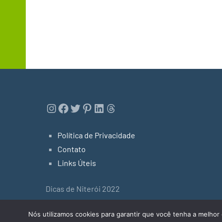
Instagram
Facebook
Twitter
Pinterest
LinkedIn
Threads
Política de Privacidade
Contato
Links Úteis
Dicas de Niterói 2022
Tema do WordPress: Occasio by ThemeZee.
Nós utilizamos cookies para garantir que você tenha a melhor 