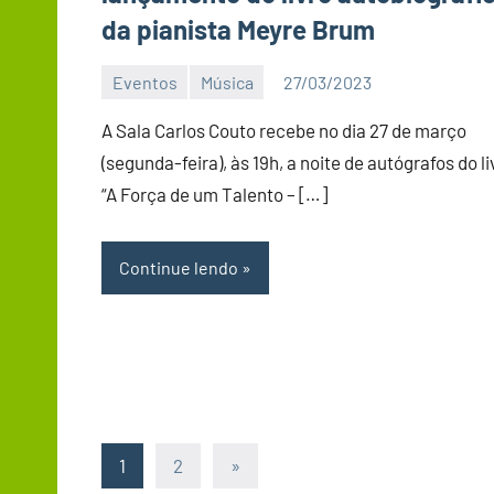
da pianista Meyre Brum
Eventos
Música
27/03/2023
Editor
D
A Sala Carlos Couto recebe no dia 27 de março
Nit
(segunda-feira), às 19h, a noite de autógrafos do li
“A Força de um Talento – […]
Continue lendo
Paginação
Post
1
2
»