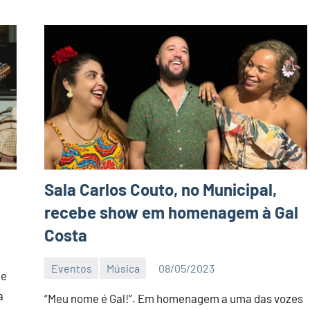
Sala Carlos Couto, no Municipal,
recebe show em homenagem à Gal
Costa
Eventos
Música
08/05/2023
de
Editor
a
D
“Meu nome é Gal!”. Em homenagem a uma das vozes