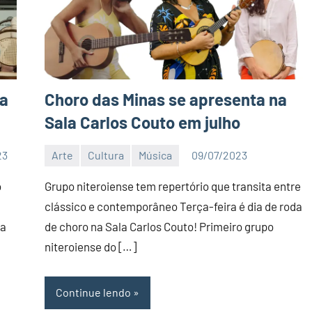
ca
Choro das Minas se apresenta na
Sala Carlos Couto em julho
23
Arte
Cultura
Música
09/07/2023
Editor
DN
o
Grupo niteroiense tem repertório que transita entre
clássico e contemporâneo Terça-feira é dia de roda
ia
de choro na Sala Carlos Couto! Primeiro grupo
niteroiense do […]
Continue lendo