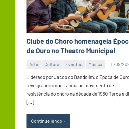
Clube do Choro homenageia Épo
de Ouro no Theatro Municipal
Arte
Cultura
Eventos
Música
11/08/20
Editor
DN
Liderado por Jacob do Bandolim, o Época de Our
teve grande importância no movimento de
resistência do choro na década de 1960 Terça é d
[…]
Continue lendo