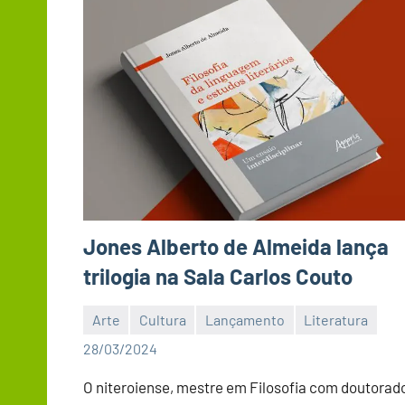
Jones Alberto de Almeida lança
trilogia na Sala Carlos Couto
Arte
Cultura
Lançamento
Literatura
Editor
28/03/2024
BC
O niteroiense, mestre em Filosofia com doutorad