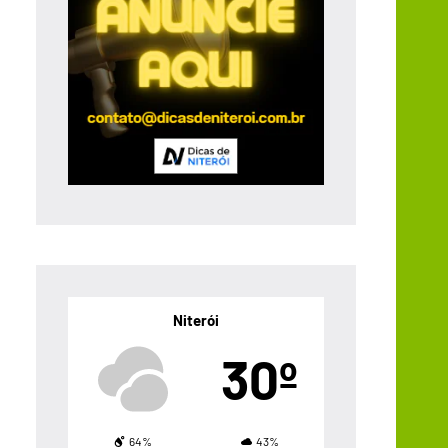
Niterói
30º
64%
43%