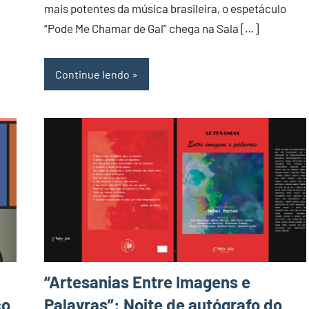
Nit
mais potentes da música brasileira, o espetáculo
“Pode Me Chamar de Gal” chega na Sala […]
Continue lendo
“Artesanias Entre Imagens e
co
Palavras”: Noite de autógrafo do