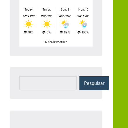
Today
Tmrw.
Sun. 9
Mon. 10
33º / 23º
28º / 21º
33º / 23º
23º / 20º
18%
0%
99%
100%
Niterói weather
Pesquisar
Pesquisar