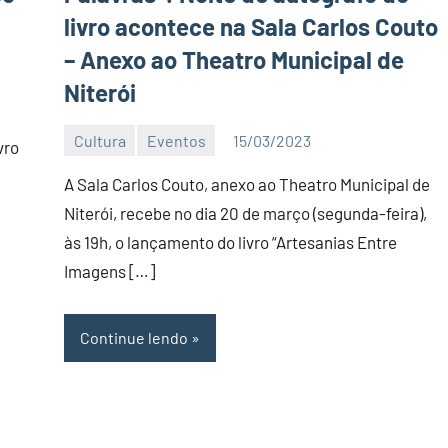
livro acontece na Sala Carlos Couto
– Anexo ao Theatro Municipal de
Niterói
Cultura
Eventos
15/03/2023
vro
Editor
D
A Sala Carlos Couto, anexo ao Theatro Municipal de
Nit
Niterói, recebe no dia 20 de março (segunda-feira),
às 19h, o lançamento do livro “Artesanias Entre
Imagens […]
Continue lendo