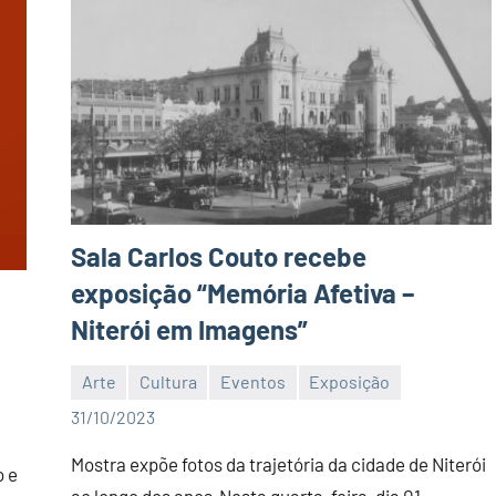
Sala Carlos Couto recebe
exposição “Memória Afetiva –
Niterói em Imagens”
Arte
Cultura
Eventos
Exposição
Editor
31/10/2023
Mostra expõe fotos da trajetória da cidade de Niterói
o e
ao longo dos anos Nesta quarta-feira, dia 01,