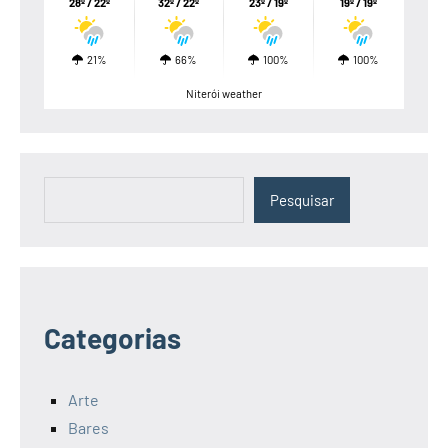
28º / 22º
32º / 22º
23º / 19º
19º / 19º
21%
66%
100%
100%
Niterói weather
Pesquisar
Pesquisar
Categorias
Arte
Bares