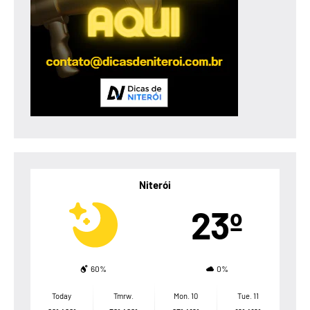
Niterói
23º
60%
0%
Today
Tmrw.
Mon. 10
Tue. 11