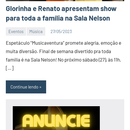
Glorinha e Renato apresentam show
para toda a família na Sala Nelson
Eventos
Música
27/05/2023
Editor
Espetáculo “Musicaventura” promete alegria, emoção e
D
Nit
muita diversão. Final de semana divertido pra toda
família é na Sala Nelson! No próximo sábado (27), às 11h,
[…]
Continue lendo