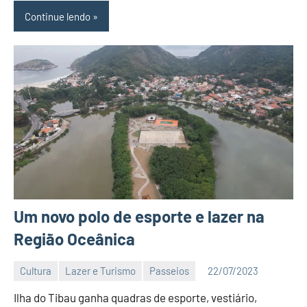
Continue lendo
Um novo polo de esporte e lazer na
Região Oceânica
Cultura
Lazer e Turismo
Passeios
22/07/2023
Editor
Ilha do Tibau ganha quadras de esporte, vestiário,
DN