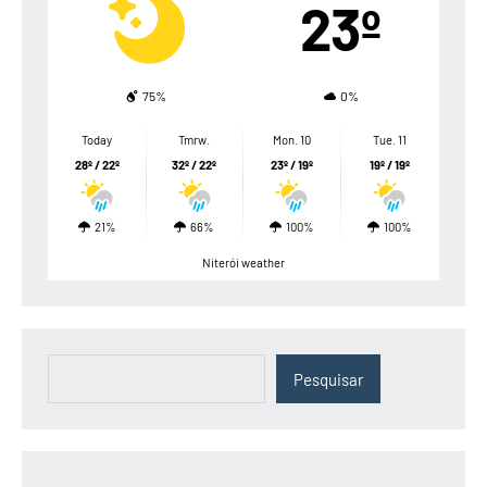
23º
75%
0%
Today
Tmrw.
Mon. 10
Tue. 11
28º / 22º
32º / 22º
23º / 19º
19º / 19º
21%
66%
100%
100%
Niterói weather
Pesquisar
Pesquisar