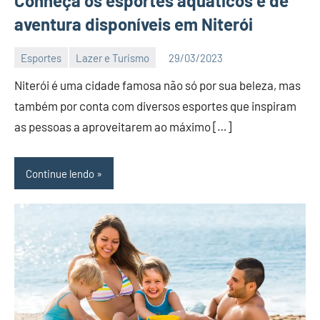
Conheça os esportes aquáticos e de
aventura disponíveis em Niterói
Esportes
Lazer e Turismo
29/03/2023
Editor
Niterói é uma cidade famosa não só por sua beleza, mas
BC
também por conta com diversos esportes que inspiram
as pessoas a aproveitarem ao máximo […]
Continue lendo