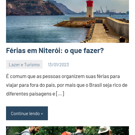
Férias em Niterói: o que fazer?
Lazer e Turismo
13/01/2023
Editor
É comum que as pessoas organizem suas férias para
BC
viajar para fora do país, por mais que o Brasil seja rico de
diferentes paisagens e […]
Continue lendo