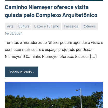
Caminho Niemeyer oferece visita
guiada pelo Complexo Arquitetônico
Arte
Cultura
Lazer e Turismo
Passeios
Roteiros
Editor
14/06/2024
Turistas e moradores de Niterói podem agendar a visita e
conhecer mais sobre o espaço projetado por Oscar
Niemeyer O Caminho Niemeyer oferece, todos os […]
Continue lendo