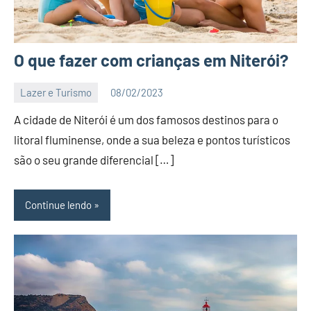
O que fazer com crianças em Niterói?
Lazer e Turismo
08/02/2023
Editor
A cidade de Niterói é um dos famosos destinos para o
BC
litoral fluminense, onde a sua beleza e pontos turísticos
são o seu grande diferencial […]
Continue lendo