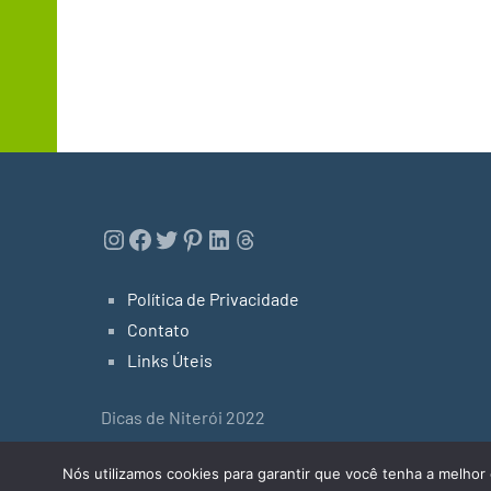
Instagram
Facebook
Twitter
Pinterest
LinkedIn
Threads
Política de Privacidade
Contato
Links Úteis
Dicas de Niterói 2022
Tema do WordPress: Occasio by ThemeZee.
Nós utilizamos cookies para garantir que você tenha a melhor 