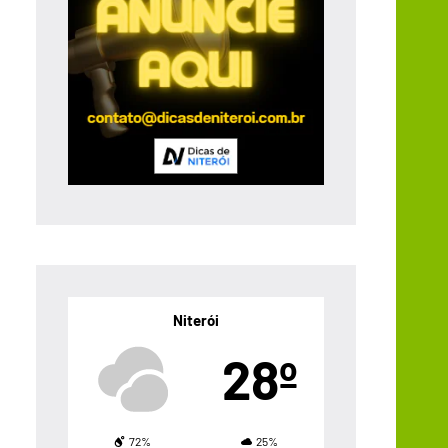
Niterói
28º
72%
25%