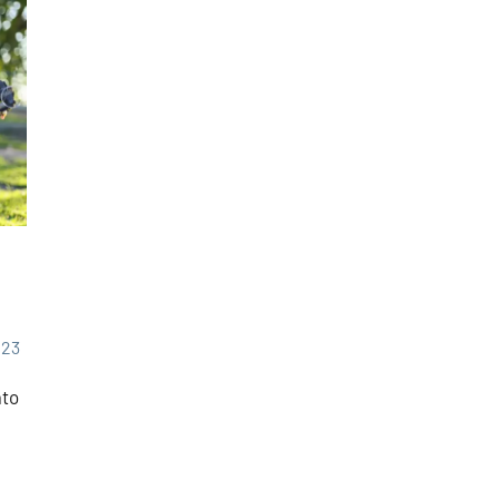
023
ato