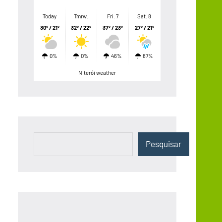
Today
Tmrw.
Fri. 7
Sat. 8
30º / 21º
32º / 22º
37º / 23º
27º / 21º
0%
0%
46%
87%
Niterói weather
Pesquisar
Pesquisar