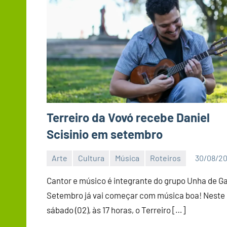
Terreiro da Vovó recebe Daniel
Scisinio em setembro
Arte
Cultura
Música
Roteiros
30/08/2
Sabrina
Lucena
Cantor e músico é integrante do grupo Unha de G
Setembro já vai começar com música boa! Neste
sábado (02), às 17 horas, o Terreiro […]