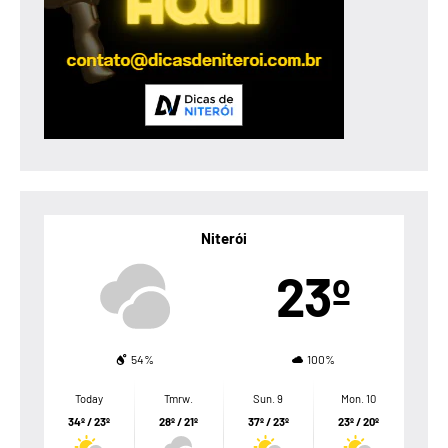
Niterói
23º
54%
100%
Today
Tmrw.
Sun. 9
Mon. 10
34º / 23º
28º / 21º
37º / 23º
23º / 20º