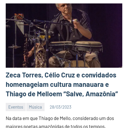
Zeca Torres, Célio Cruz e convidados
homenageiam cultura manauara e
Thiago de Melloem “Salve, Amazônia”
Eventos
Música
28/03/2023
Editor
Na data em que Thiago de Mello, considerado um dos
D
Nit
maiores poetas amazônidas de todos os tempos,