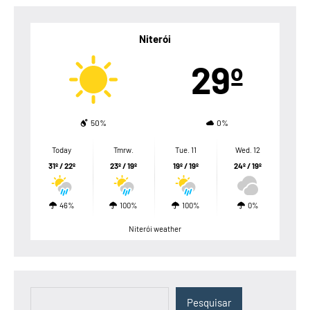
Niterói
29º
50%
0%
Today
Tmrw.
Tue. 11
Wed. 12
31º / 22º
23º / 19º
19º / 19º
24º / 19º
46%
100%
100%
0%
Niterói weather
Pesquisar
Pesquisar