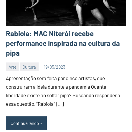
Rabiola: MAC Niterói recebe
performance inspirada na cultura da
pipa
Arte
Cultura
19/05/2023
Editor
Apresentação será feita por cinco artistas, que
D
Nit
construíram a ideia durante a pandemia Quanta
liberdade existe ao soltar pipa? Buscando responder a
essa questão, “Rabiola” […]
Continue lendo