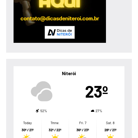
Niterói
23º
52%
27%
Today
Tmrw.
Fri. 7
Sat. 8
30º / 21º
32º / 22º
36º / 23º
28º / 21º