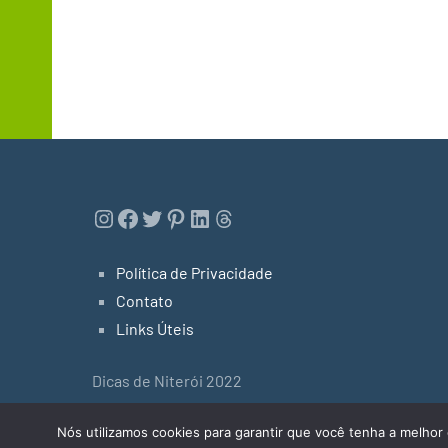
Instagram
Facebook
Twitter
Pinterest
LinkedIn
Threads
Política de Privacidade
Contato
Links Úteis
Dicas de Niterói 2022
Tema do WordPress: Occasio by ThemeZee.
Nós utilizamos cookies para garantir que você tenha a melhor 