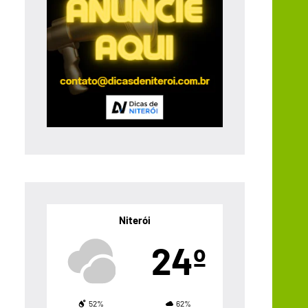
Niterói
24º
52%
62%