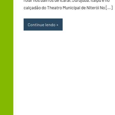
rolar nos bairros de Icaraí, Jurujuba, Itaipu e no
calçadão do Theatro Municipal de Niterói No […]
Continue lendo