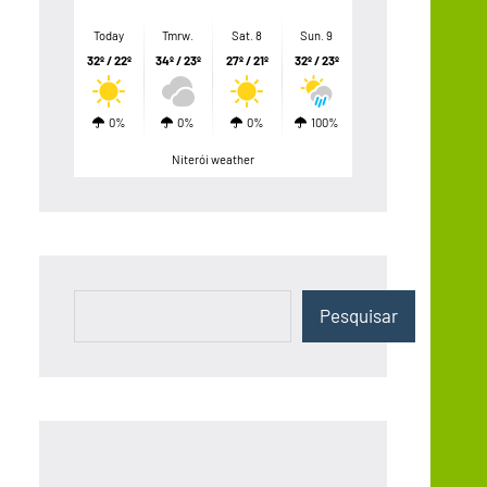
Today
Tmrw.
Sat. 8
Sun. 9
32º / 22º
34º / 23º
27º / 21º
32º / 23º
0%
0%
0%
100%
Niterói weather
Pesquisar
Pesquisar