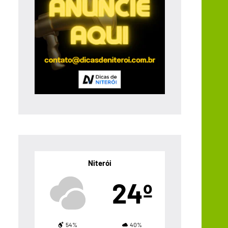
Niterói
24º
54%
40%