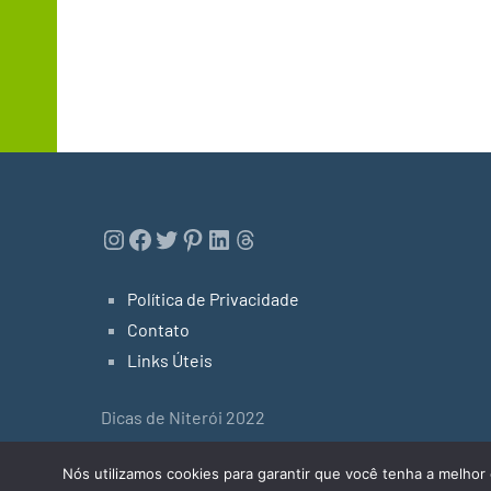
Instagram
Facebook
Twitter
Pinterest
LinkedIn
Threads
Política de Privacidade
Contato
Links Úteis
Dicas de Niterói 2022
Tema do WordPress: Occasio by ThemeZee.
Nós utilizamos cookies para garantir que você tenha a melhor 