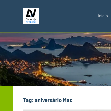
Pular
para
Início
o
Dicas
Melhores
conteúdo
dicas
de
de
Niterói
Niterói
RJ
Tag:
aniversário Mac