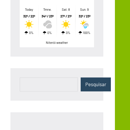
Today
Tmrw.
Sat. 8
Sun. 9
32º / 22º
34º / 23º
27º / 21º
32º / 23º
0%
0%
0%
100%
Niterói weather
Pesquisar
Pesquisar