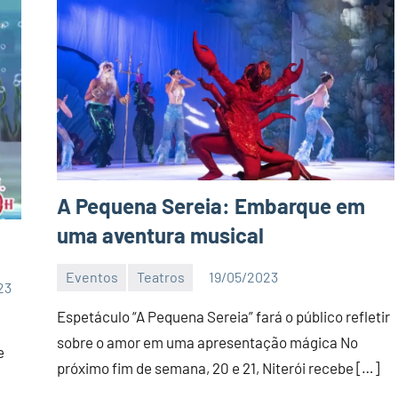
A Pequena Sereia: Embarque em
uma aventura musical
Eventos
Teatros
19/05/2023
23
Editor
D
Espetáculo “A Pequena Sereia” fará o público refletir
Nit
sobre o amor em uma apresentação mágica No
e
próximo fim de semana, 20 e 21, Niterói recebe […]