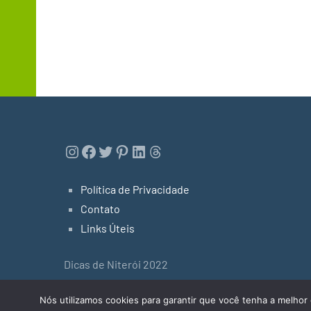
Instagram
Facebook
Twitter
Pinterest
LinkedIn
Threads
Política de Privacidade
Contato
Links Úteis
Dicas de Niterói 2022
Tema do WordPress: Occasio by ThemeZee.
Nós utilizamos cookies para garantir que você tenha a melhor 