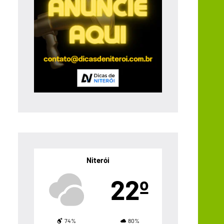
Niterói
22º
74%
80%