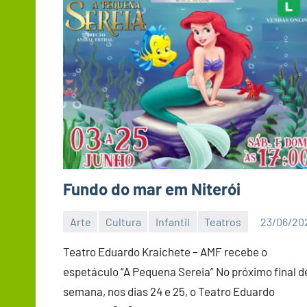
Fundo do mar em Niterói
Arte
Cultura
Infantil
Teatros
23/06/20
Editor
DN
Teatro Eduardo Kraichete – AMF recebe o
espetáculo “A Pequena Sereia” No próximo final d
semana, nos dias 24 e 25, o Teatro Eduardo