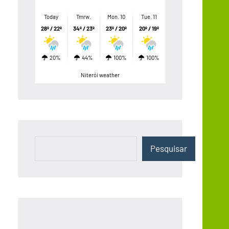
Today
Tmrw.
Mon. 10
Tue. 11
28º / 22º
34º / 23º
23º / 20º
20º / 19º
20%
44%
100%
100%
Niterói weather
Pesquisar
Pesquisar