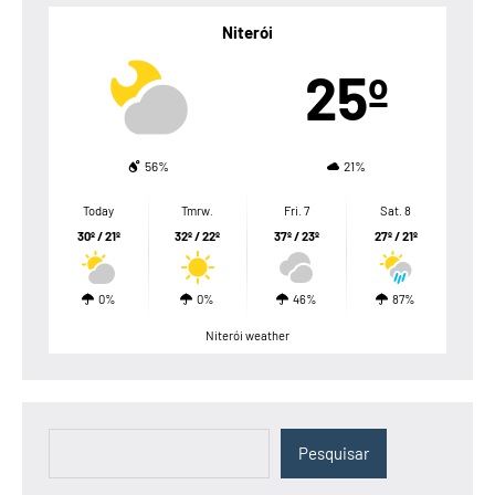
Niterói
25º
56%
21%
Today
Tmrw.
Fri. 7
Sat. 8
30º / 21º
32º / 22º
37º / 23º
27º / 21º
0%
0%
46%
87%
Niterói weather
Pesquisar
Pesquisar