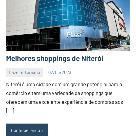
Melhores shoppings de Niterói
Lazer e Turismo
02/05/2023
Editor
Niterói é uma cidade com um grande potencial para o
BC
comércio e tem uma variedade de shoppings que
oferecem uma excelente experiência de compras aos
[…]
Continue lendo