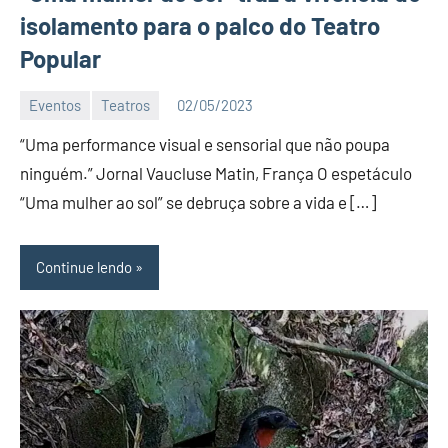
isolamento para o palco do Teatro
Popular
Eventos
Teatros
02/05/2023
Editor
“Uma performance visual e sensorial que não poupa
D
Nit
ninguém.” Jornal Vaucluse Matin, França O espetáculo
“Uma mulher ao sol” se debruça sobre a vida e […]
Continue lendo