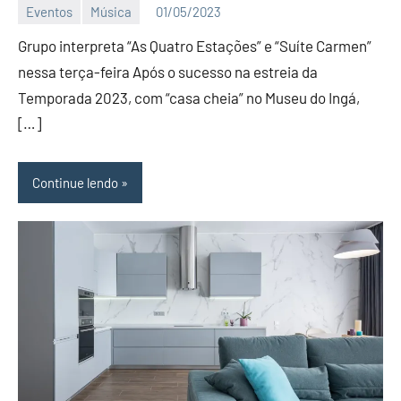
Eventos
Música
01/05/2023
Editor
Grupo interpreta “As Quatro Estações” e “Suíte Carmen”
D
Nit
nessa terça-feira Após o sucesso na estreia da
Temporada 2023, com “casa cheia” no Museu do Ingá,
[…]
Continue lendo