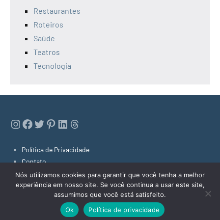
Restaurantes
Roteiros
Saúde
Teatros
Tecnologia
Instagram
Facebook
Twitter
Pinterest
LinkedIn
Threads
Política de Privacidade
Contato
Links Úteis
Nós utilizamos cookies para garantir que você tenha a melhor
experiência em nosso site. Se você continua a usar este site,
assumimos que você está satisfeito.
Dicas de Niterói 2022
Tema do WordPress: Occasio by ThemeZee.
Ok
Política de privacidade