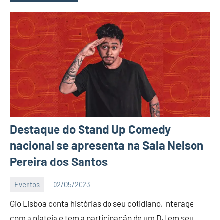
Destaque do Stand Up Comedy
nacional se apresenta na Sala Nelson
Pereira dos Santos
Eventos
02/05/2023
Editor
Gio Lisboa conta histórias do seu cotidiano, interage
D
Nit
com a plateia e tem a participação de um DJ em seu