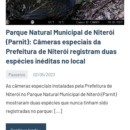
Parque Natural Municipal de Niterói
(Parnit): Câmeras especiais da
Prefeitura de Niterói registram duas
espécies inéditas no local
Passeios
02/05/2023
Editor
As câmeras especiais instaladas pela Prefeitura de
D
Nit
Niterói no Parque Natural Municipal de Niterói (Parnit)
mostraram duas espécies que nunca tinham sido
registradas no parque: […]
Continue lendo