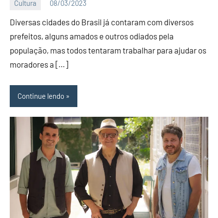
Cultura
08/03/2023
Editor
Diversas cidades do Brasil já contaram com diversos
BC
prefeitos, alguns amados e outros odiados pela
população, mas todos tentaram trabalhar para ajudar os
moradores a […]
Continue lendo