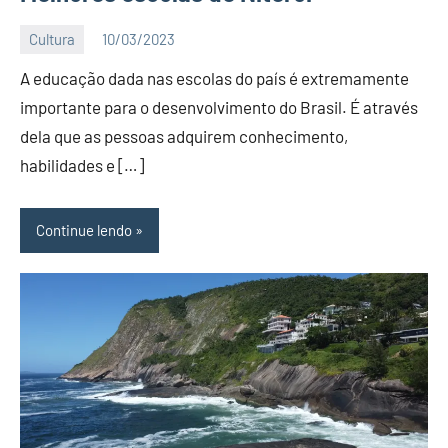
Cultura
10/03/2023
Editor
A educação dada nas escolas do país é extremamente
BC
importante para o desenvolvimento do Brasil. É através
dela que as pessoas adquirem conhecimento,
habilidades e […]
Continue lendo