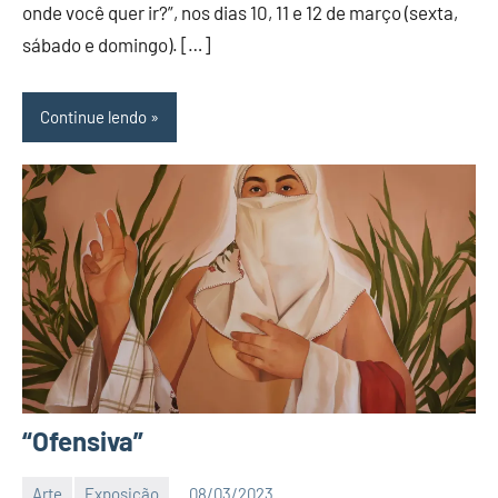
Nit
onde você quer ir?”, nos dias 10, 11 e 12 de março (sexta,
sábado e domingo). […]
Continue lendo
“Ofensiva”
Arte
Exposição
08/03/2023