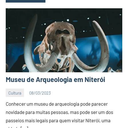
Museu de Arqueologia em Niterói
Cultura
08/03/2023
Editor
Conhecer um museu de arqueologia pode parecer
BC
novidade para muitas pessoas, mas pode ser um dos
passeios mais legais para quem visitar Niterói, uma