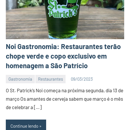
Noi Gastronomia: Restaurantes terão
chope verde e copo exclusivo em
homenagem a São Patrício
Gastronomia
Restaurantes
09/03/2023
Editor
O St. Patrick’s Noi começa na próxima segunda, dia 13 de
D
Nit
março Os amantes de cerveja sabem que março é o mês
de celebrar a […]
Continue lendo