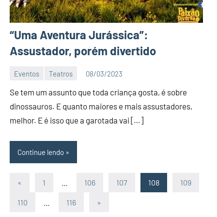
“Uma Aventura Jurássica”:
Assustador, porém divertido
Eventos
Teatros
08/03/2023
Editor
Se tem um assunto que toda criança gosta, é sobre
D
Nit
dinossauros. E quanto maiores e mais assustadores,
melhor. E é isso que a garotada vai […]
Continue lendo
Paginação
Post
«
1
…
106
107
108
109
anterior
de
Post
110
…
116
»
seguinte