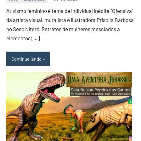
Editor
Ativismo feminino é tema de individual inédita “Ofensiva”
D
Nit
da artista visual, muralista e ilustradora Priscila Barbosa
no Sesc Niterói Retratos de mulheres mesclados a
elementos […]
Continue lendo