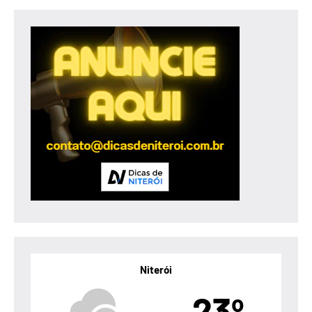
posts
Niterói
23º