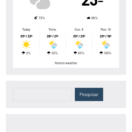
73%
95%
Today
Tmrw.
Sun. 9
Mon. 10
33º / 23º
28º / 21º
33º / 23º
23º / 19º
0%
20%
63%
100%
Niterói weather
Pesquisar
Pesquisar