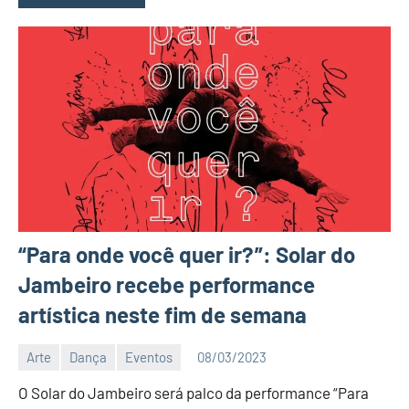
“Para onde você quer ir?”: Solar do
Jambeiro recebe performance
artística neste fim de semana
Arte
Dança
Eventos
08/03/2023
Editor
O Solar do Jambeiro será palco da performance “Para
D